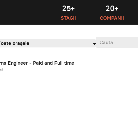
25+
20+
STAGII
COMPANII
Toate orașele
ms Engineer - Paid and Full time
ști