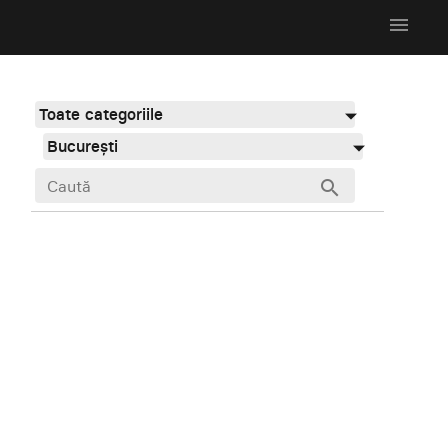
menu
Toate categoriile
București
search